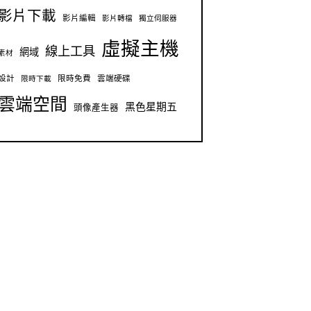
影片下載
影片編輯
影片轉檔
獨立伺服器
虛擬主機
線上工具
網域
素材
設計
限時免費
雲端硬碟
限時下載
雲端空間
黑色星期五
頭像產生器