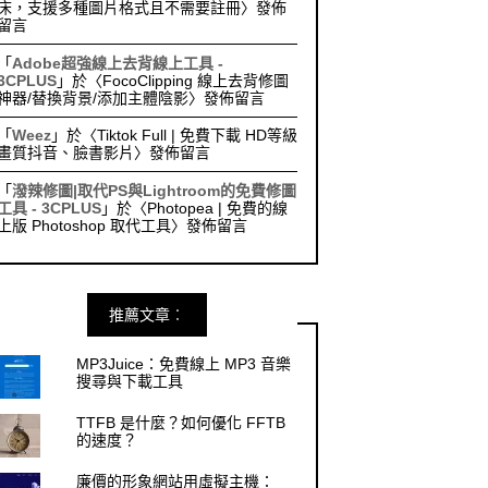
床，支援多種圖片格式且不需要註冊
〉發佈
留言
「
Adobe超強線上去背線上工具 -
3CPLUS
」於〈
FocoClipping 線上去背修圖
神器/替換背景/添加主體陰影
〉發佈留言
「
Weez
」於〈
Tiktok Full | 免費下載 HD等級
畫質抖音、臉書影片
〉發佈留言
「
潑辣修圖|取代PS與Lightroom的免費修圖
工具 - 3CPLUS
」於〈
Photopea | 免費的線
上版 Photoshop 取代工具
〉發佈留言
推薦文章︰
MP3Juice：免費線上 MP3 音樂
搜尋與下載工具
TTFB 是什麼？如何優化 FFTB
的速度？
廉價的形象網站用虛擬主機：