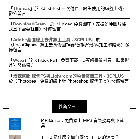
「
Thomas
」於〈
JustHost 一次付費，終生使用的虛擬主機
〉
發佈留言
「
DownloadGram
」於〈
Upload 免費圖床，支援多種圖片格
式且不需要註冊
〉發佈留言
「
Adobe超強線上去背線上工具 - 3CPLUS
」於
〈
FocoClipping 線上去背修圖神器/替換背景/添加主體陰影
〉發
佈留言
「
Weez
」於〈
Tiktok Full | 免費下載 HD等級畫質抖音、臉書影
片
〉發佈留言
「
潑辣修圖|取代PS與Lightroom的免費修圖工具 - 3CPLUS
」
於〈
Photopea | 免費的線上版 Photoshop 取代工具
〉發佈留言
推薦文章︰
MP3Juice：免費線上 MP3 音樂搜尋與下載工
具
TTFB 是什麼？如何優化 FFTB 的速度？