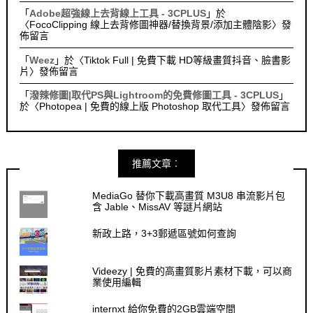
「
Adobe超強線上去背線上工具 - 3CPLUS
」於
〈
FocoClipping 線上去背修圖神器/替換背景/添加主體陰影
〉發
佈留言
「
Weez
」於〈
Tiktok Full | 免費下載 HD等級畫質抖音、臉書影
片
〉發佈留言
「
潑辣修圖|取代PS與Lightroom的免費修圖工具 - 3CPLUS
」
於〈
Photopea | 免費的線上版 Photoshop 取代工具
〉發佈留言
推薦文章︰
MediaGo 替你下載高畫質 M3U8 串流影片包
含 Jable、MissAV 等謎片網站
新政上路，3+3郵遞區號如何查詢
Videezy | 免費的高畫質影片素材下載，可以商
業使用編輯
internxt 給你免費的2GB雲端空間