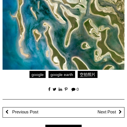
google
google earth
空拍照片
0
Previous Post
Next Post