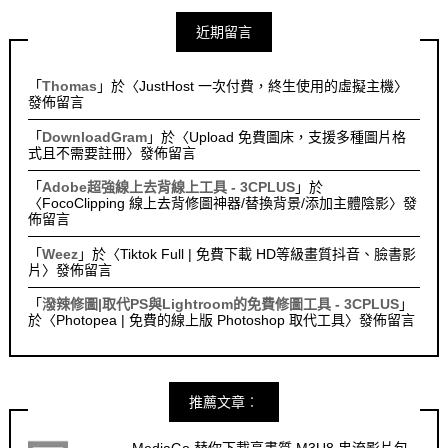
近期留言
「
Thomas
」於〈
JustHost 一次付費，終生使用的虛擬主機
〉
發佈留言
「
DownloadGram
」於〈
Upload 免費圖床，支援多種圖片格
式且不需要註冊
〉發佈留言
「
Adobe超強線上去背線上工具 - 3CPLUS
」於
〈
FocoClipping 線上去背修圖神器/替換背景/添加主體陰影
〉發
佈留言
「
Weez
」於〈
Tiktok Full | 免費下載 HD等級畫質抖音、臉書影
片
〉發佈留言
「
潑辣修圖|取代PS與Lightroom的免費修圖工具 - 3CPLUS
」
於〈
Photopea | 免費的線上版 Photoshop 取代工具
〉發佈留言
推薦文章︰
MediaGo 替你下載高畫質 M3U8 串流影片包