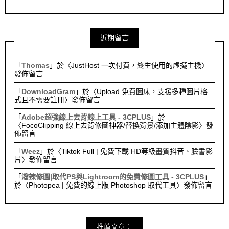
近期留言
「
Thomas
」於〈
JustHost 一次付費，終生使用的虛擬主機
〉
發佈留言
「
DownloadGram
」於〈
Upload 免費圖床，支援多種圖片格
式且不需要註冊
〉發佈留言
「
Adobe超強線上去背線上工具 - 3CPLUS
」於
〈
FocoClipping 線上去背修圖神器/替換背景/添加主體陰影
〉發
佈留言
「
Weez
」於〈
Tiktok Full | 免費下載 HD等級畫質抖音、臉書影
片
〉發佈留言
「
潑辣修圖|取代PS與Lightroom的免費修圖工具 - 3CPLUS
」
於〈
Photopea | 免費的線上版 Photoshop 取代工具
〉發佈留言
推薦文章︰