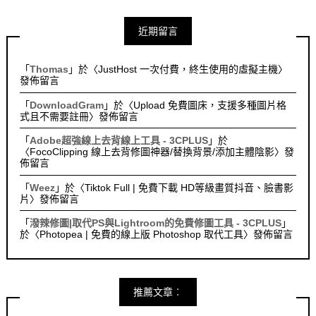
近期留言
「
Thomas
」於〈
JustHost 一次付費，終生使用的虛擬主機
〉
發佈留言
「
DownloadGram
」於〈
Upload 免費圖床，支援多種圖片格
式且不需要註冊
〉發佈留言
「
Adobe超強線上去背線上工具 - 3CPLUS
」於
〈
FocoClipping 線上去背修圖神器/替換背景/添加主體陰影
〉發
佈留言
「
Weez
」於〈
Tiktok Full | 免費下載 HD等級畫質抖音、臉書影
片
〉發佈留言
「
潑辣修圖|取代PS與Lightroom的免費修圖工具 - 3CPLUS
」
於〈
Photopea | 免費的線上版 Photoshop 取代工具
〉發佈留言
推薦文章︰