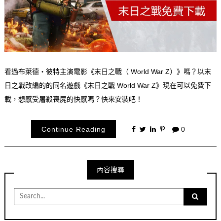
看過布萊德・彼特主演電影《末日之戰（ World War Z）》嗎？以末
日之戰改編的的同名遊戲《末日之戰 World War Z》現在可以免費下
載，想感受屠殺喪屍的快感嗎？快來安裝吧！
Continue Reading
0
內容搜尋
Search
for: