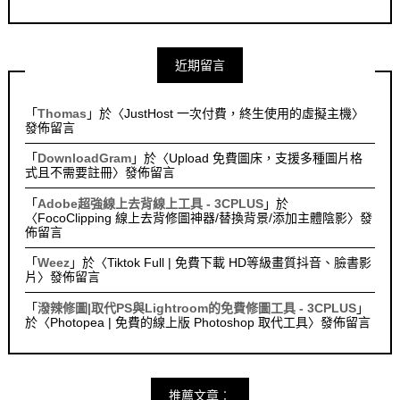
近期留言
「
Thomas
」於〈
JustHost 一次付費，終生使用的虛擬主機
〉
發佈留言
「
DownloadGram
」於〈
Upload 免費圖床，支援多種圖片格
式且不需要註冊
〉發佈留言
「
Adobe超強線上去背線上工具 - 3CPLUS
」於
〈
FocoClipping 線上去背修圖神器/替換背景/添加主體陰影
〉發
佈留言
「
Weez
」於〈
Tiktok Full | 免費下載 HD等級畫質抖音、臉書影
片
〉發佈留言
「
潑辣修圖|取代PS與Lightroom的免費修圖工具 - 3CPLUS
」
於〈
Photopea | 免費的線上版 Photoshop 取代工具
〉發佈留言
推薦文章︰