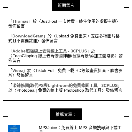
近期留言
「
Thomas
」於〈
JustHost 一次付費，終生使用的虛擬主機
〉
發佈留言
「
DownloadGram
」於〈
Upload 免費圖床，支援多種圖片格
式且不需要註冊
〉發佈留言
「
Adobe超強線上去背線上工具 - 3CPLUS
」於
〈
FocoClipping 線上去背修圖神器/替換背景/添加主體陰影
〉發
佈留言
「
Weez
」於〈
Tiktok Full | 免費下載 HD等級畫質抖音、臉書影
片
〉發佈留言
「
潑辣修圖|取代PS與Lightroom的免費修圖工具 - 3CPLUS
」
於〈
Photopea | 免費的線上版 Photoshop 取代工具
〉發佈留言
推薦文章︰
MP3Juice：免費線上 MP3 音樂搜尋與下載工