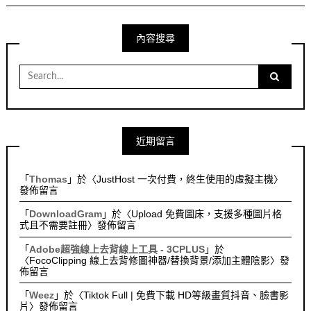
內容搜尋
Search
for:
近期留言
「
Thomas
」於〈
JustHost 一次付費，終生使用的虛擬主機
〉
發佈留言
「
DownloadGram
」於〈
Upload 免費圖床，支援多種圖片格
式且不需要註冊
〉發佈留言
「
Adobe超強線上去背線上工具 - 3CPLUS
」於
〈
FocoClipping 線上去背修圖神器/替換背景/添加主體陰影
〉發
佈留言
「
Weez
」於〈
Tiktok Full | 免費下載 HD等級畫質抖音、臉書影
片
〉發佈留言