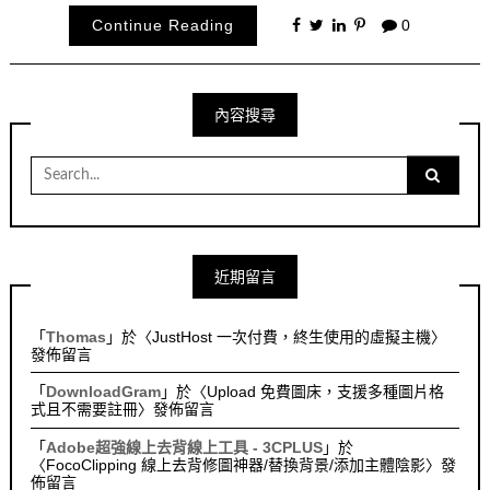
Continue Reading
0
內容搜尋
Search
for:
近期留言
「
Thomas
」於〈
JustHost 一次付費，終生使用的虛擬主機
〉
發佈留言
「
DownloadGram
」於〈
Upload 免費圖床，支援多種圖片格
式且不需要註冊
〉發佈留言
「
Adobe超強線上去背線上工具 - 3CPLUS
」於
〈
FocoClipping 線上去背修圖神器/替換背景/添加主體陰影
〉發
佈留言