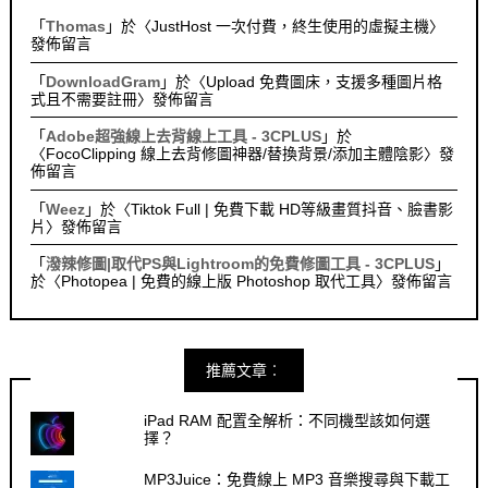
「
Thomas
」於〈
JustHost 一次付費，終生使用的虛擬主機
〉
發佈留言
「
DownloadGram
」於〈
Upload 免費圖床，支援多種圖片格
式且不需要註冊
〉發佈留言
「
Adobe超強線上去背線上工具 - 3CPLUS
」於
〈
FocoClipping 線上去背修圖神器/替換背景/添加主體陰影
〉發
佈留言
「
Weez
」於〈
Tiktok Full | 免費下載 HD等級畫質抖音、臉書影
片
〉發佈留言
「
潑辣修圖|取代PS與Lightroom的免費修圖工具 - 3CPLUS
」
於〈
Photopea | 免費的線上版 Photoshop 取代工具
〉發佈留言
推薦文章︰
iPad RAM 配置全解析：不同機型該如何選
擇？
MP3Juice：免費線上 MP3 音樂搜尋與下載工