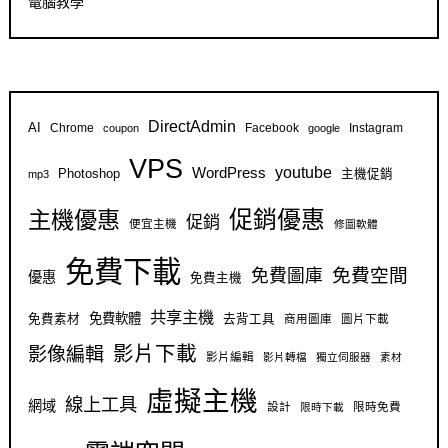
電腦教學
DirectAdmin
AI
Chrome
Facebook
Instagram
coupon
google
VPS
youtube
WordPress
Photoshop
主機促銷
mp3
促銷優惠
主機優惠
促銷
便宜主機
修圖軟體
免費下載
免費空間
免費圖庫
優惠
免費主機
共享主機
免費軟體
免費素材
去背工具
商用圖庫
圖片下載
影片下載
影像編輯
影片編輯
影片轉檔
獨立伺服器
素材
虛擬主機
線上工具
網域
設計
限時免費
限時下載