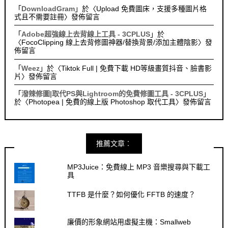
「
DownloadGram
」於〈
Upload 免費圖床，支援多種圖片格
式且不需要註冊
〉發佈留言
「
Adobe超強線上去背線上工具 - 3CPLUS
」於
〈
FocoClipping 線上去背修圖神器/替換背景/添加主體陰影
〉發
佈留言
「
Weez
」於〈
Tiktok Full | 免費下載 HD等級畫質抖音、臉書影
片
〉發佈留言
「
潑辣修圖|取代PS與Lightroom的免費修圖工具 - 3CPLUS
」
於〈
Photopea | 免費的線上版 Photoshop 取代工具
〉發佈留言
推薦文章︰
MP3Juice：免費線上 MP3 音樂搜尋與下載工
具
TTFB 是什麼？如何優化 FFTB 的速度？
廉價的形象網站用虛擬主機：Smallweb