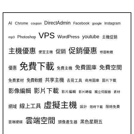
DirectAdmin
AI
Chrome
Facebook
Instagram
coupon
google
VPS
youtube
WordPress
Photoshop
主機促銷
mp3
促銷優惠
主機優惠
促銷
便宜主機
修圖軟體
免費下載
免費空間
免費圖庫
優惠
免費主機
共享主機
免費軟體
免費素材
去背工具
商用圖庫
圖片下載
影片下載
影像編輯
影片編輯
影片轉檔
獨立伺服器
素材
虛擬主機
線上工具
網域
設計
限時免費
限時下載
雲端空間
黑色星期五
雲端硬碟
頭像產生器