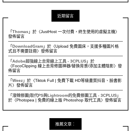
近期留言
「
Thomas
」於〈
JustHost 一次付費，終生使用的虛擬主機
〉
發佈留言
「
DownloadGram
」於〈
Upload 免費圖床，支援多種圖片格
式且不需要註冊
〉發佈留言
「
Adobe超強線上去背線上工具 - 3CPLUS
」於
〈
FocoClipping 線上去背修圖神器/替換背景/添加主體陰影
〉發
佈留言
「
Weez
」於〈
Tiktok Full | 免費下載 HD等級畫質抖音、臉書影
片
〉發佈留言
「
潑辣修圖|取代PS與Lightroom的免費修圖工具 - 3CPLUS
」
於〈
Photopea | 免費的線上版 Photoshop 取代工具
〉發佈留言
推薦文章︰