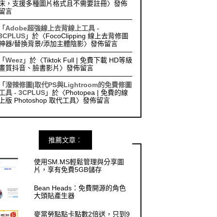
床，支援多種圖片格式且不需要註冊
〉發佈
留言
「
Adobe超強線上去背線上工具 -
3CPLUS
」於〈
FocoClipping 線上去背修圖
神器/替換背景/添加主體陰影
〉發佈留言
「
Weez
」於〈
Tiktok Full | 免費下載 HD等級
畫質抖音、臉書影片
〉發佈留言
「
潑辣修圖|取代PS與Lightroom的免費修圖
工具 - 3CPLUS
」於〈
Photopea | 免費的線
上版 Photoshop 取代工具
〉發佈留言
推薦文章︰
使用SM.MS輕鬆管理與分享圖
片，享有免費5GB儲存
Bean Heads：免費開源的角色
大頭貼產生器
麥當勞點點卡點數2倍送，只到9