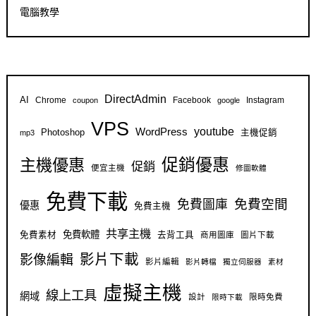
電腦教學
DirectAdmin
AI
Chrome
Facebook
Instagram
coupon
google
VPS
youtube
WordPress
Photoshop
主機促銷
mp3
促銷優惠
主機優惠
促銷
便宜主機
修圖軟體
免費下載
免費空間
免費圖庫
優惠
免費主機
共享主機
免費軟體
免費素材
去背工具
商用圖庫
圖片下載
影片下載
影像編輯
影片編輯
影片轉檔
獨立伺服器
素材
虛擬主機
線上工具
網域
設計
限時免費
限時下載