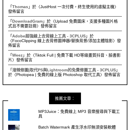
「
Thomas
」於〈
JustHost 一次付費，終生使用的虛擬主機
〉
發佈留言
「
DownloadGram
」於〈
Upload 免費圖床，支援多種圖片格
式且不需要註冊
〉發佈留言
「
Adobe超強線上去背線上工具 - 3CPLUS
」於
〈
FocoClipping 線上去背修圖神器/替換背景/添加主體陰影
〉發
佈留言
「
Weez
」於〈
Tiktok Full | 免費下載 HD等級畫質抖音、臉書影
片
〉發佈留言
「
潑辣修圖|取代PS與Lightroom的免費修圖工具 - 3CPLUS
」
於〈
Photopea | 免費的線上版 Photoshop 取代工具
〉發佈留言
推薦文章︰
MP3Juice：免費線上 MP3 音樂搜尋與下載工
具
Batch Watermark 產生浮水印無須安裝軟體