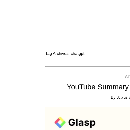
Tag Archives:
chatgpt
A
YouTube Summ
By
3cplus