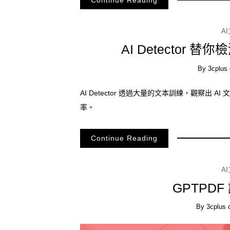
A
AI Detector 
By
3cplus
AI Detector 透過大量的文本訓練，觀察出 
率。
Continue Reading
A
GPTPDF
By
3cplus