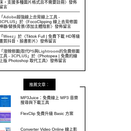
床，支援多種圖片格式且不需要註冊
〉發佈
留言
「
Adobe超強線上去背線上工具 -
3CPLUS
」於〈
FocoClipping 線上去背修圖
神器/替換背景/添加主體陰影
〉發佈留言
「
Weez
」於〈
Tiktok Full | 免費下載 HD等級
畫質抖音、臉書影片
〉發佈留言
「
潑辣修圖|取代PS與Lightroom的免費修圖
工具 - 3CPLUS
」於〈
Photopea | 免費的線
上版 Photoshop 取代工具
〉發佈留言
推薦文章︰
MP3Juice：免費線上 MP3 音樂
搜尋與下載工具
FlexClip 免費升級 Basic 方案
Converter Video Online 線上影