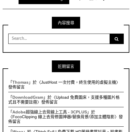
內容搜尋
Search
for:
近期留言
「
Thomas
」於〈
JustHost 一次付費，終生使用的虛擬主機
〉
發佈留言
「
DownloadGram
」於〈
Upload 免費圖床，支援多種圖片格
式且不需要註冊
〉發佈留言
「
Adobe超強線上去背線上工具 - 3CPLUS
」於
〈
FocoClipping 線上去背修圖神器/替換背景/添加主體陰影
〉發
佈留言
「
Weez
」於〈
Tiktok Full | 免費下載 HD等級畫質抖音、臉書影