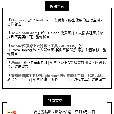
近期留言
「
Thomas
」於〈
JustHost 一次付費，終生使用的虛擬主機
〉
發佈留言
「
DownloadGram
」於〈
Upload 免費圖床，支援多種圖片格
式且不需要註冊
〉發佈留言
「
Adobe超強線上去背線上工具 - 3CPLUS
」於
〈
FocoClipping 線上去背修圖神器/替換背景/添加主體陰影
〉發
佈留言
「
Weez
」於〈
Tiktok Full | 免費下載 HD等級畫質抖音、臉書影
片
〉發佈留言
「
潑辣修圖|取代PS與Lightroom的免費修圖工具 - 3CPLUS
」
於〈
Photopea | 免費的線上版 Photoshop 取代工具
〉發佈留言
推薦文章︰
麥當勞點點卡點數2倍送，只到9月22日