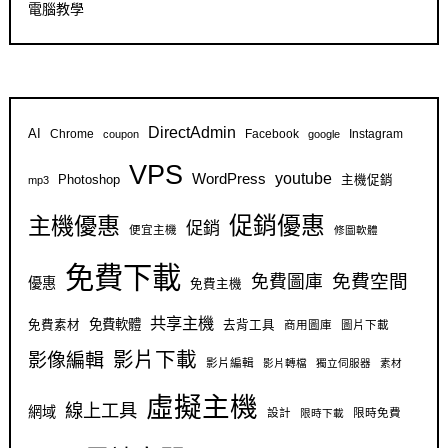
電腦教學
DirectAdmin
AI
Chrome
Facebook
Instagram
coupon
google
VPS
youtube
WordPress
Photoshop
主機促銷
mp3
促銷優惠
主機優惠
促銷
便宜主機
修圖軟體
免費下載
免費空間
免費圖庫
優惠
免費主機
共享主機
免費軟體
免費素材
去背工具
商用圖庫
圖片下載
影片下載
影像編輯
影片編輯
影片轉檔
獨立伺服器
素材
虛擬主機
線上工具
網域
設計
限時免費
限時下載