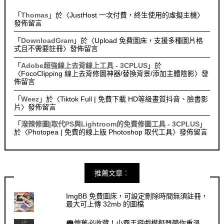
「
Thomas
」於〈
JustHost 一次付費，終生使用的虛擬主機
〉
發佈留言
「
DownloadGram
」於〈
Upload 免費圖床，支援多種圖片格
式且不需要註冊
〉發佈留言
「
Adobe超強線上去背線上工具 - 3CPLUS
」於
〈
FocoClipping 線上去背修圖神器/替換背景/添加主體陰影
〉發
佈留言
「
Weez
」於〈
Tiktok Full | 免費下載 HD等級畫質抖音、臉書影
片
〉發佈留言
「
潑辣修圖|取代PS與Lightroom的免費修圖工具 - 3CPLUS
」
於〈
Photopea | 免費的線上版 Photoshop 取代工具
〉發佈留言
推薦文章︰
ImgBB 免費圖床，可設定刪除時間無須註冊，
最大可上傳 32mb 的圖檔
懷舊必收藏！小霸王遊戲模擬器帶你重溫