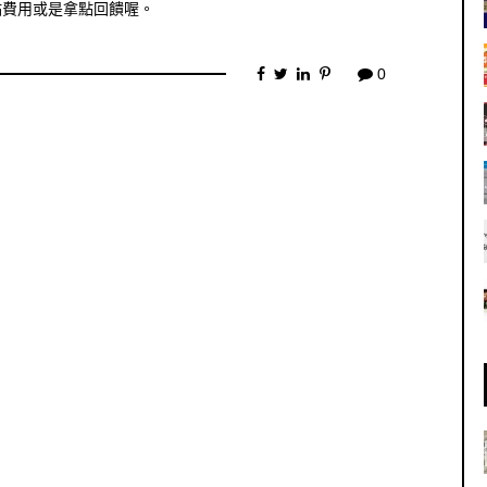
點費用或是拿點回饋喔。
0