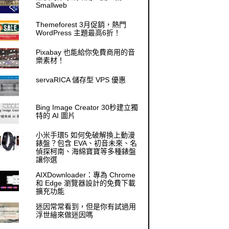
Smallweb
Themeforest 3月促銷，熱門
WordPress 主題最高6折！
Pixabay 也能給你免費商用的音
樂素材！
servaRICA 儲存型 VPS 優惠
Bing Image Creator 30秒建立獨
特的 AI 圖片
小米手環5 如何免破解換上動漫
錶盤？包含 EVA、初音未來、名
偵探柯南、海綿寶寶等多種錶盤
讓你選
AIXDownloader：專為 Chrome
和 Edge 瀏覽器設計的免費下載
擴充功能
迷因常常看到，但是你有試過用
浮世繪來做迷因嗎