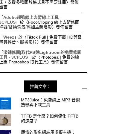
床，支援多種圖片格式且不需要註冊
〉發佈
留言
「
Adobe超強線上去背線上工具 -
3CPLUS
」於〈
FocoClipping 線上去背修圖
神器/替換背景/添加主體陰影
〉發佈留言
「
Weez
」於〈
Tiktok Full | 免費下載 HD等級
畫質抖音、臉書影片
〉發佈留言
「
潑辣修圖|取代PS與Lightroom的免費修圖
工具 - 3CPLUS
」於〈
Photopea | 免費的線
上版 Photoshop 取代工具
〉發佈留言
推薦文章︰
MP3Juice：免費線上 MP3 音樂
搜尋與下載工具
TTFB 是什麼？如何優化 FFTB
的速度？
廉價的形象網站用虛擬主機：