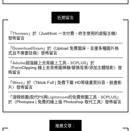
近期留言
「
Thomas
」於〈
JustHost 一次付費，終生使用的虛擬主機
〉
發佈留言
「
DownloadGram
」於〈
Upload 免費圖床，支援多種圖片格
式且不需要註冊
〉發佈留言
「
Adobe超強線上去背線上工具 - 3CPLUS
」於
〈
FocoClipping 線上去背修圖神器/替換背景/添加主體陰影
〉發
佈留言
「
Weez
」於〈
Tiktok Full | 免費下載 HD等級畫質抖音、臉書影
片
〉發佈留言
「
潑辣修圖|取代PS與Lightroom的免費修圖工具 - 3CPLUS
」
於〈
Photopea | 免費的線上版 Photoshop 取代工具
〉發佈留言
推薦文章︰