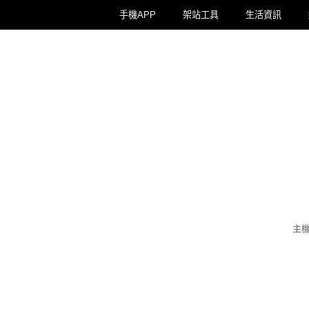
手機APP
架站工具
生活資訊
主