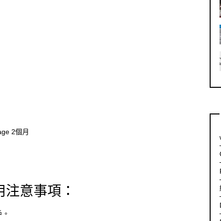
）
）
age 2個月
用注意事項：
戶。