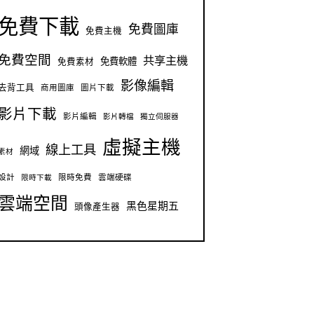
免費下載
免費圖庫
免費主機
免費空間
共享主機
免費軟體
免費素材
影像編輯
去背工具
商用圖庫
圖片下載
影片下載
影片編輯
影片轉檔
獨立伺服器
虛擬主機
線上工具
網域
素材
設計
限時免費
雲端硬碟
限時下載
雲端空間
黑色星期五
頭像產生器