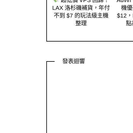
超低價 VPS 回歸！
Advin
LAX 洛杉磯補貨，年付
機優
不到 $7 的玩法級主機
$12，K
整理
點
發表迴響