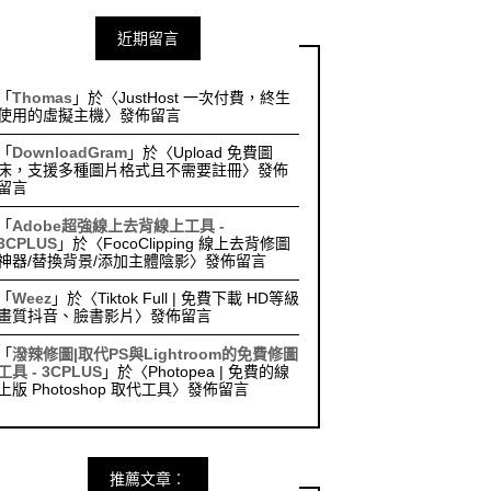
近期留言
「
Thomas
」於〈
JustHost 一次付費，終生
使用的虛擬主機
〉發佈留言
「
DownloadGram
」於〈
Upload 免費圖
床，支援多種圖片格式且不需要註冊
〉發佈
留言
「
Adobe超強線上去背線上工具 -
3CPLUS
」於〈
FocoClipping 線上去背修圖
神器/替換背景/添加主體陰影
〉發佈留言
「
Weez
」於〈
Tiktok Full | 免費下載 HD等級
畫質抖音、臉書影片
〉發佈留言
「
潑辣修圖|取代PS與Lightroom的免費修圖
工具 - 3CPLUS
」於〈
Photopea | 免費的線
上版 Photoshop 取代工具
〉發佈留言
推薦文章︰