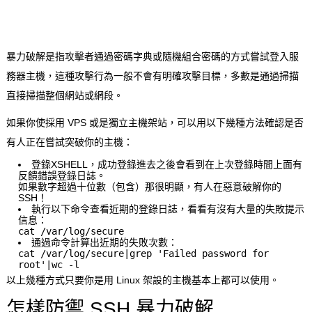
暴力破解是指攻擊者通過密碼字典或隨機組合密碼的方式嘗試登入服
務器主機，這種攻擊行為一般不會有明確攻擊目標，多數是通過掃描
直接掃描整個網站或網段。
如果你使採用 VPS 或是獨立主機架站，可以用以下幾種方法確認是否
有人正在嘗試突破你的主機：
登錄XSHELL，成功登錄進去之後會看到在上次登錄時間上面有
反饋錯誤登錄日誌。
如果數字超過十位數（包含）那很明顯，有人在惡意破解你的
SSH！
執行以下命令查看近期的登錄日誌，看看有沒有大量的失敗提示
信息：
cat
/var/log/secure
通過命令計算出近期的失敗次數：
cat /var/
log
/secure|
grep
'Failed password for
root'
|wc -l
以上幾種方式只要你是用 Linux 架設的主機基本上都可以使用。
怎樣防禦 SSH 暴力破解