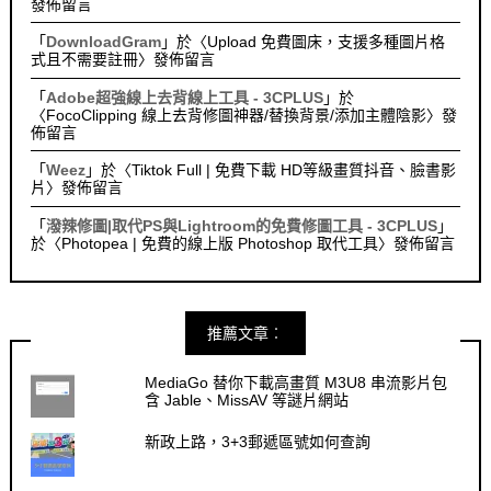
發佈留言
「
DownloadGram
」於〈
Upload 免費圖床，支援多種圖片格
式且不需要註冊
〉發佈留言
「
Adobe超強線上去背線上工具 - 3CPLUS
」於
〈
FocoClipping 線上去背修圖神器/替換背景/添加主體陰影
〉發
佈留言
「
Weez
」於〈
Tiktok Full | 免費下載 HD等級畫質抖音、臉書影
片
〉發佈留言
「
潑辣修圖|取代PS與Lightroom的免費修圖工具 - 3CPLUS
」
於〈
Photopea | 免費的線上版 Photoshop 取代工具
〉發佈留言
推薦文章︰
MediaGo 替你下載高畫質 M3U8 串流影片包
含 Jable、MissAV 等謎片網站
新政上路，3+3郵遞區號如何查詢