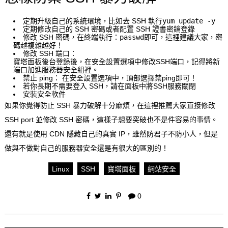
定期升級自己的系統環境，比如去 SSH 執行
yum update -y
定期修改自己的 SSH 密碼或者配置 SSH 證書密鑰登錄
修改 SSH 密碼，在終端執行：
passwd
即可，這裡建議大家，密
碼越複雜越好！
修改 SSH 端口：
寶塔面板後台登錄後，在安全設置選項中修改SSH端口，記得將新
端口加進服務器安全組裡。
禁止 ping： 在安全設置選項中，頂部選擇禁ping即可！
若你長期不需要登入 SSH，請在面板中將SSH服務關閉
安裝安全軟件
如果你覺得防止 SSH 暴力破解十分麻煩，在這裡推薦大家直接修改
SSH port 並修改 SSH 密碼，這樣子想要突破也不是件容易的事情。
還有就是使用 CDN 隱藏自己的真實 IP，雖然防君子不防小人，但是
做與不做對自己的服務器安全還是有很大的區別的！
Linux
SSH
寶塔面板
網站安全
0