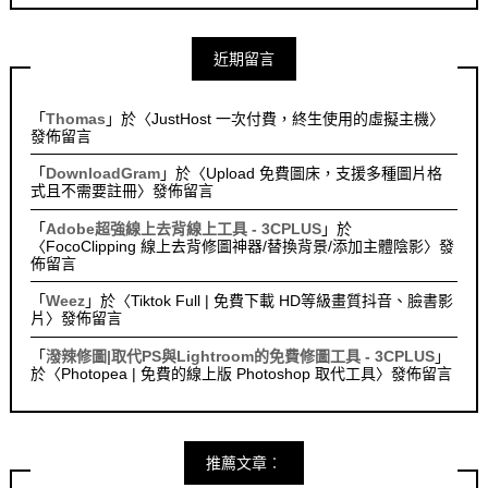
近期留言
「
Thomas
」於〈
JustHost 一次付費，終生使用的虛擬主機
〉
發佈留言
「
DownloadGram
」於〈
Upload 免費圖床，支援多種圖片格
式且不需要註冊
〉發佈留言
「
Adobe超強線上去背線上工具 - 3CPLUS
」於
〈
FocoClipping 線上去背修圖神器/替換背景/添加主體陰影
〉發
佈留言
「
Weez
」於〈
Tiktok Full | 免費下載 HD等級畫質抖音、臉書影
片
〉發佈留言
「
潑辣修圖|取代PS與Lightroom的免費修圖工具 - 3CPLUS
」
於〈
Photopea | 免費的線上版 Photoshop 取代工具
〉發佈留言
推薦文章︰