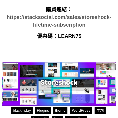
購買連結：
https://stacksocial.com/sales/storeshock-
lifetime-subscription
優惠碼：LEARN75
blackfriday
Plugins
theme
WordPress
主題