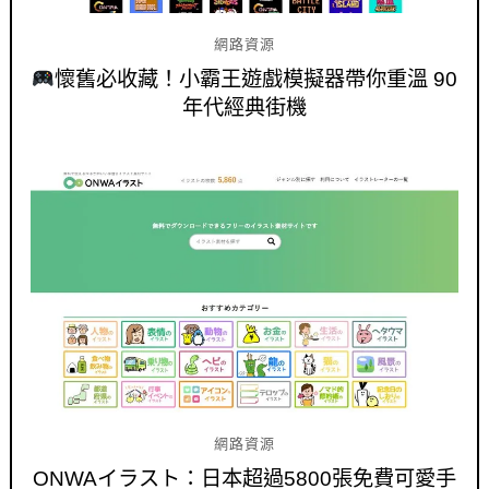
網路資源
懷舊必收藏！小霸王遊戲模擬器帶你重溫 90
年代經典街機
網路資源
ONWAイラスト：日本超過5800張免費可愛手