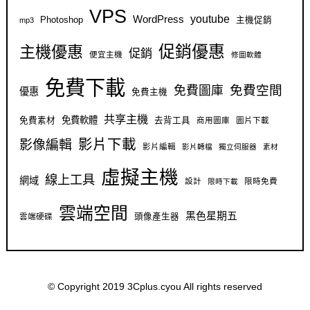
VPS
youtube
WordPress
Photoshop
主機促銷
mp3
促銷優惠
主機優惠
促銷
便宜主機
修圖軟體
免費下載
免費空間
免費圖庫
優惠
免費主機
共享主機
免費軟體
免費素材
去背工具
商用圖庫
圖片下載
影片下載
影像編輯
影片編輯
影片轉檔
獨立伺服器
素材
虛擬主機
線上工具
網域
設計
限時免費
限時下載
雲端空間
黑色星期五
雲端硬碟
頭像產生器
© Copyright 2019 3Cplus.cyou All rights reserved