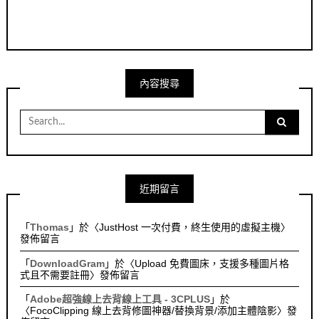
內容搜尋
Search
for:
近期留言
「
Thomas
」於〈
JustHost 一次付費，終生使用的虛擬主機
〉
發佈留言
「
DownloadGram
」於〈
Upload 免費圖床，支援多種圖片格
式且不需要註冊
〉發佈留言
「
Adobe超強線上去背線上工具 - 3CPLUS
」於
〈
FocoClipping 線上去背修圖神器/替換背景/添加主體陰影
〉發