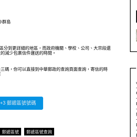
沙群島
件區分到更詳細的地區，而政府機關、學校、公司、大宗段還
效的減少包裹信件運送的時間。
後三碼，你可以直接到中華郵政的查詢頁面查詢，寄信的時
囉
3+3 郵遞區號號碼
郵遞區號
郵遞區號查詢