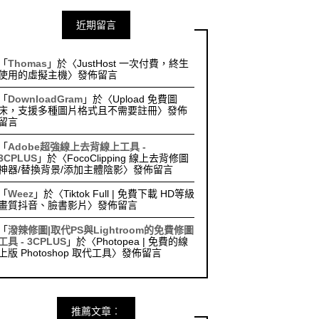
近期留言
「
Thomas
」於〈
JustHost 一次付費，終生
使用的虛擬主機
〉發佈留言
「
DownloadGram
」於〈
Upload 免費圖
床，支援多種圖片格式且不需要註冊
〉發佈
留言
「
Adobe超強線上去背線上工具 -
3CPLUS
」於〈
FocoClipping 線上去背修圖
神器/替換背景/添加主體陰影
〉發佈留言
「
Weez
」於〈
Tiktok Full | 免費下載 HD等級
畫質抖音、臉書影片
〉發佈留言
「
潑辣修圖|取代PS與Lightroom的免費修圖
工具 - 3CPLUS
」於〈
Photopea | 免費的線
上版 Photoshop 取代工具
〉發佈留言
推薦文章︰