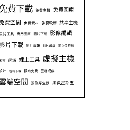
免費下載
免費圖庫
免費主機
免費空間
共享主機
免費軟體
免費素材
影像編輯
去背工具
商用圖庫
圖片下載
影片下載
影片編輯
影片轉檔
獨立伺服器
虛擬主機
線上工具
網域
素材
設計
限時免費
雲端硬碟
限時下載
雲端空間
黑色星期五
頭像產生器