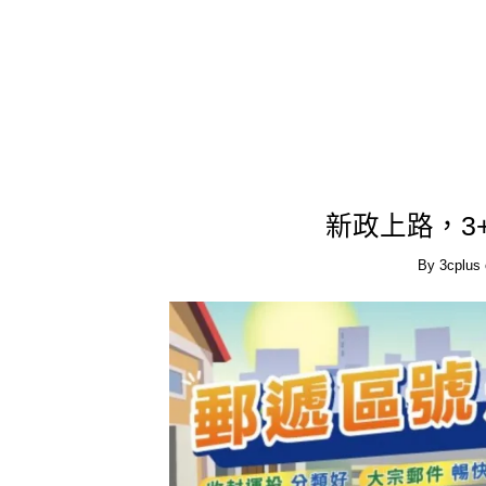
新政上路，3
By
3cplus