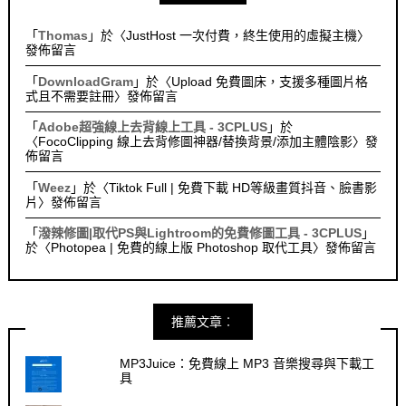
「
Thomas
」於〈
JustHost 一次付費，終生使用的虛擬主機
〉
發佈留言
「
DownloadGram
」於〈
Upload 免費圖床，支援多種圖片格
式且不需要註冊
〉發佈留言
「
Adobe超強線上去背線上工具 - 3CPLUS
」於
〈
FocoClipping 線上去背修圖神器/替換背景/添加主體陰影
〉發
佈留言
「
Weez
」於〈
Tiktok Full | 免費下載 HD等級畫質抖音、臉書影
片
〉發佈留言
「
潑辣修圖|取代PS與Lightroom的免費修圖工具 - 3CPLUS
」
於〈
Photopea | 免費的線上版 Photoshop 取代工具
〉發佈留言
推薦文章︰
MP3Juice：免費線上 MP3 音樂搜尋與下載工
具