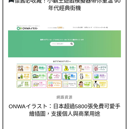
懷舊必收藏！小霸王遊戲模擬器帶你重溫 90
年代經典街機
網路資源
ONWAイラスト：日本超過5800張免費可愛手
繪插圖，支援個人與商業用途