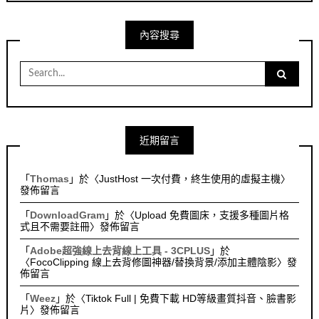
內容搜尋
Search
for:
近期留言
「
Thomas
」於〈
JustHost 一次付費，終生使用的虛擬主機
〉
發佈留言
「
DownloadGram
」於〈
Upload 免費圖床，支援多種圖片格
式且不需要註冊
〉發佈留言
「
Adobe超強線上去背線上工具 - 3CPLUS
」於
〈
FocoClipping 線上去背修圖神器/替換背景/添加主體陰影
〉發
佈留言
「
Weez
」於〈
Tiktok Full | 免費下載 HD等級畫質抖音、臉書影
片
〉發佈留言