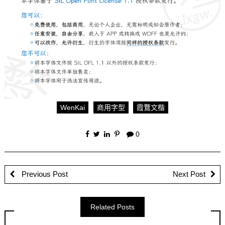
WenKai
商用字型
霞鶩文楷
0
Previous Post
Next Post
Related Posts