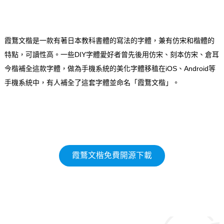
霞鶩文楷是一款有著日本教科書體的寫法的字體，兼有仿宋和楷體的
特點，可讀性高。一些DIY字體愛好者曾先後用仿宋、刻本仿宋、倉耳
今楷補全這款字體，做為手機系統的美化字體移稙在iOS、Android等
手機系統中，有人補全了這套字體並命名「霞鶩文楷」。
霞鶩文楷免費開源下載