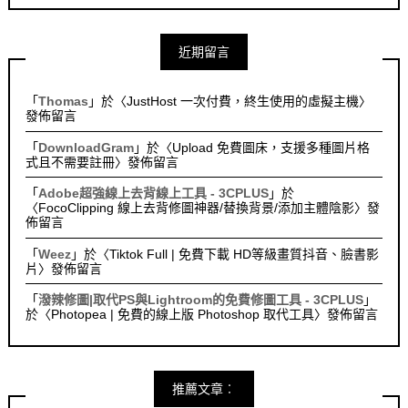
近期留言
「
Thomas
」於〈
JustHost 一次付費，終生使用的虛擬主機
〉
發佈留言
「
DownloadGram
」於〈
Upload 免費圖床，支援多種圖片格
式且不需要註冊
〉發佈留言
「
Adobe超強線上去背線上工具 - 3CPLUS
」於
〈
FocoClipping 線上去背修圖神器/替換背景/添加主體陰影
〉發
佈留言
「
Weez
」於〈
Tiktok Full | 免費下載 HD等級畫質抖音、臉書影
片
〉發佈留言
「
潑辣修圖|取代PS與Lightroom的免費修圖工具 - 3CPLUS
」
於〈
Photopea | 免費的線上版 Photoshop 取代工具
〉發佈留言
推薦文章︰