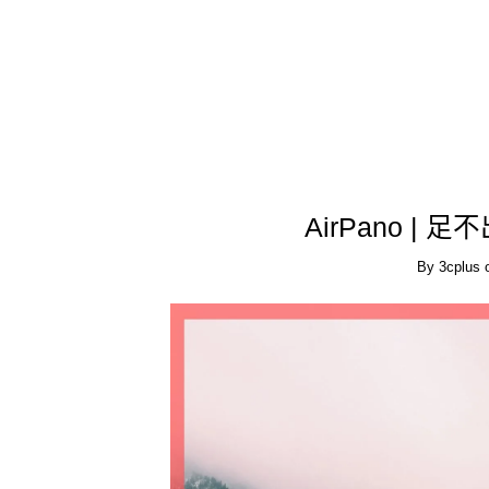
AirPano |
By
3cplus