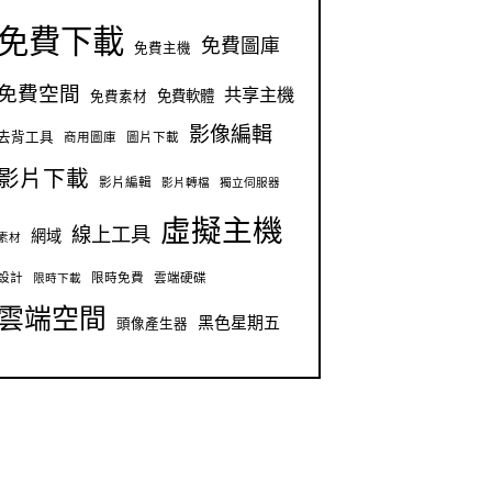
免費下載
免費圖庫
免費主機
免費空間
共享主機
免費軟體
免費素材
影像編輯
去背工具
商用圖庫
圖片下載
影片下載
影片編輯
影片轉檔
獨立伺服器
虛擬主機
線上工具
網域
素材
設計
限時免費
雲端硬碟
限時下載
雲端空間
黑色星期五
頭像產生器