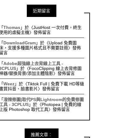
近期留言
「
Thomas
」於〈
JustHost 一次付費，終生
使用的虛擬主機
〉發佈留言
「
DownloadGram
」於〈
Upload 免費圖
床，支援多種圖片格式且不需要註冊
〉發佈
留言
「
Adobe超強線上去背線上工具 -
3CPLUS
」於〈
FocoClipping 線上去背修圖
神器/替換背景/添加主體陰影
〉發佈留言
「
Weez
」於〈
Tiktok Full | 免費下載 HD等級
畫質抖音、臉書影片
〉發佈留言
「
潑辣修圖|取代PS與Lightroom的免費修圖
工具 - 3CPLUS
」於〈
Photopea | 免費的線
上版 Photoshop 取代工具
〉發佈留言
推薦文章︰