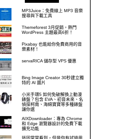
MP3Juice：免費線上 MP3 音樂
搜尋與下載工具
Themeforest 3月促銷，熱門
WordPress 主題最高6折！
Pixabay 也能給你免費商用的音
樂素材！
servaRICA 儲存型 VPS 優惠
Bing Image Creator 30秒建立獨
特的 AI 圖片
小米手環5 如何免破解換上動漫
錶盤？包含 EVA、初音未來、名
偵探柯南、海綿寶寶等多種錶盤
讓你選
AIXDownloader：專為 Chrome
和 Edge 瀏覽器設計的免費下載
擴充功能
迷因常常看到，但是你有試過用