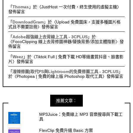
「
Thomas
」於〈
JustHost 一次付費，終生使用的虛擬主機
〉
發佈留言
「
DownloadGram
」於〈
Upload 免費圖床，支援多種圖片格
式且不需要註冊
〉發佈留言
「
Adobe超強線上去背線上工具 - 3CPLUS
」於
〈
FocoClipping 線上去背修圖神器/替換背景/添加主體陰影
〉發
佈留言
「
Weez
」於〈
Tiktok Full | 免費下載 HD等級畫質抖音、臉書影
片
〉發佈留言
「
潑辣修圖|取代PS與Lightroom的免費修圖工具 - 3CPLUS
」
於〈
Photopea | 免費的線上版 Photoshop 取代工具
〉發佈留言
推薦文章︰
MP3Juice：免費線上 MP3 音樂搜尋與下載工
具
FlexClip 免費升級 Basic 方案