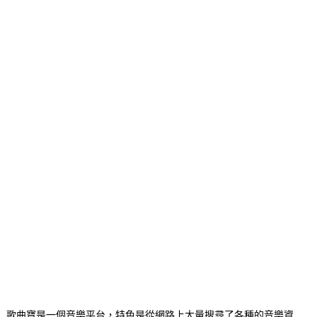
歌曲寶是一個音樂平台，特色是從網路上大量搜尋了各種的音樂資