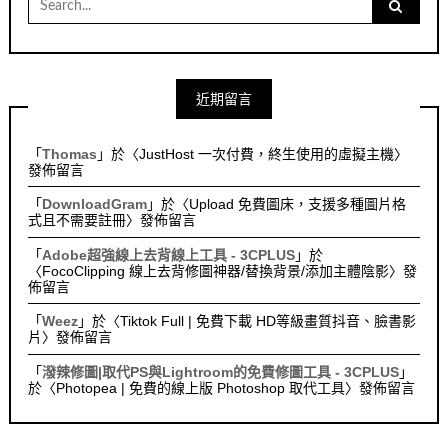
for:
近期留言
「
Thomas
」於〈
JustHost 一次付費，終生使用的虛擬主機
〉
發佈留言
「
DownloadGram
」於〈
Upload 免費圖床，支援多種圖片格
式且不需要註冊
〉發佈留言
「
Adobe超強線上去背線上工具 - 3CPLUS
」於
〈
FocoClipping 線上去背修圖神器/替換背景/添加主體陰影
〉發
佈留言
「
Weez
」於〈
Tiktok Full | 免費下載 HD等級畫質抖音、臉書影
片
〉發佈留言
「
潑辣修圖|取代PS與Lightroom的免費修圖工具 - 3CPLUS
」
於〈
Photopea | 免費的線上版 Photoshop 取代工具
〉發佈留言