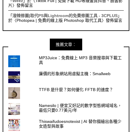
「
Weez
」於〈
Tiktok Full | 免費下載 HD等級畫質抖音、臉書影
片
〉發佈留言
「
潑辣修圖|取代PS與Lightroom的免費修圖工具 - 3CPLUS
」
於〈
Photopea | 免費的線上版 Photoshop 取代工具
〉發佈留言
推薦文章︰
MP3Juice：免費線上 MP3 音樂搜尋與下載工
具
廉價的形象網站用虛擬主機：Smallweb
TTFB 是什麼？如何優化 FFTB 的速度？
Namesilo | 便宜又好記的數字型態網域域名，
最低只要0.77美元/年
Thiswaifudoesnotexist | AI 替你描繪出各種少
女造型與故事