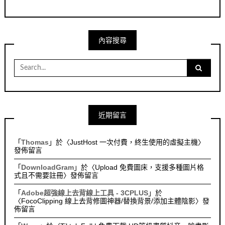
內容搜尋
Search
for:
近期留言
「
Thomas
」於〈
JustHost 一次付費，終生使用的虛擬主機
〉
發佈留言
「
DownloadGram
」於〈
Upload 免費圖床，支援多種圖片格
式且不需要註冊
〉發佈留言
「
Adobe超強線上去背線上工具 - 3CPLUS
」於
〈
FocoClipping 線上去背修圖神器/替換背景/添加主體陰影
〉發
佈留言