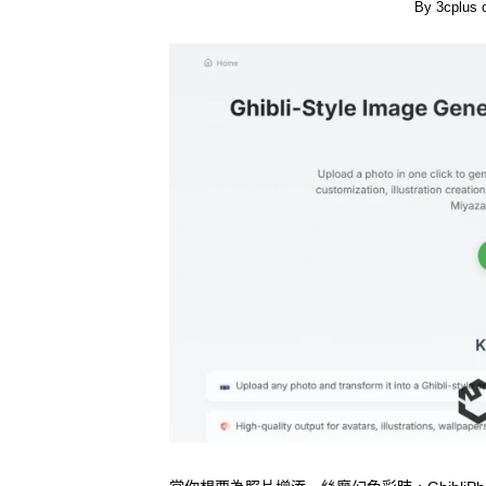
By
3cplus