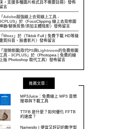
床，支援多種圖片格式且不需要註冊
〉發佈
留言
「
Adobe超強線上去背線上工具 -
3CPLUS
」於〈
FocoClipping 線上去背修圖
神器/替換背景/添加主體陰影
〉發佈留言
「
Weez
」於〈
Tiktok Full | 免費下載 HD等級
畫質抖音、臉書影片
〉發佈留言
「
潑辣修圖|取代PS與Lightroom的免費修圖
工具 - 3CPLUS
」於〈
Photopea | 免費的線
上版 Photoshop 取代工具
〉發佈留言
推薦文章︰
MP3Juice：免費線上 MP3 音樂
搜尋與下載工具
TTFB 是什麼？如何優化 FFTB
的速度？
Namesilo | 便宜又好記的數字型