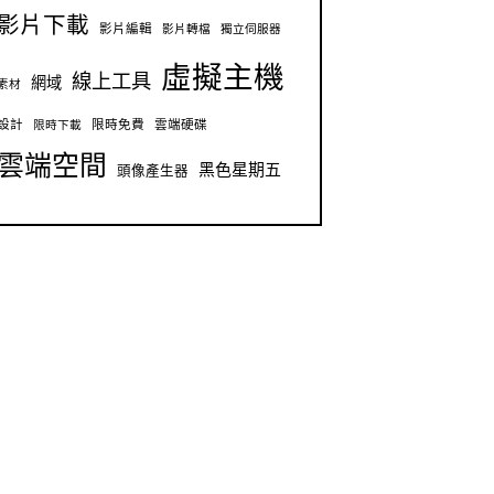
影片下載
影片編輯
影片轉檔
獨立伺服器
虛擬主機
線上工具
網域
素材
設計
限時免費
雲端硬碟
限時下載
雲端空間
黑色星期五
頭像產生器