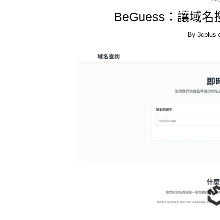
BeGuess：讓
By
3cplus