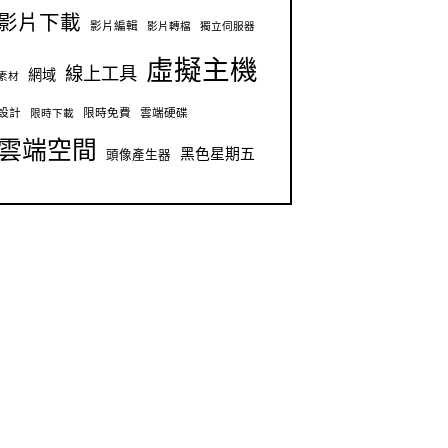
影片下載
影片編輯
影片轉檔
獨立伺服器
虛擬主機
線上工具
網域
素材
設計
限時免費
雲端硬碟
限時下載
雲端空間
黑色星期五
頭像產生器