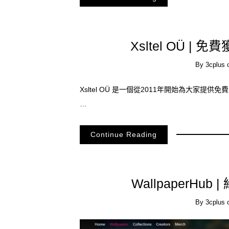
Xsltel OÜ |
By
3cplus
Xsltel OÜ 是一個從2011年開始為大家提
…
Continue Reading
WallpaperH
By
3cplus