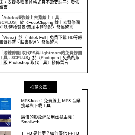
床，支援多種圖片格式且不需要註冊
〉發佈
留言
「
Adobe超強線上去背線上工具 -
3CPLUS
」於〈
FocoClipping 線上去背修圖
神器/替換背景/添加主體陰影
〉發佈留言
「
Weez
」於〈
Tiktok Full | 免費下載 HD等級
畫質抖音、臉書影片
〉發佈留言
「
潑辣修圖|取代PS與Lightroom的免費修圖
工具 - 3CPLUS
」於〈
Photopea | 免費的線
上版 Photoshop 取代工具
〉發佈留言
推薦文章︰
MP3Juice：免費線上 MP3 音樂
搜尋與下載工具
廉價的形象網站用虛擬主機：
Smallweb
TTFB 是什麼？如何優化 FFTB