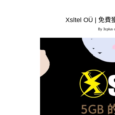
Xsltel OÜ |
By
3cplus