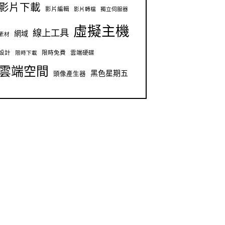
影片下載
影片編輯
影片轉檔
獨立伺服器
虛擬主機
線上工具
網域
素材
設計
限時免費
雲端硬碟
限時下載
雲端空間
黑色星期五
頭像產生器