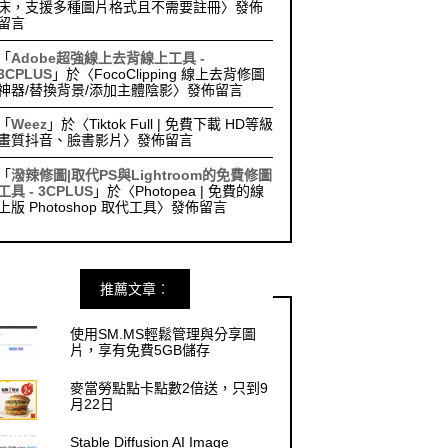
床，支援多種圖片格式且不需要註冊
〉發佈
留言
「
Adobe超強線上去背線上工具 -
3CPLUS
」於〈
FocoClipping 線上去背修圖
神器/替換背景/添加主體陰影
〉發佈留言
「
Weez
」於〈
Tiktok Full | 免費下載 HD等級
畫質抖音、臉書影片
〉發佈留言
「
潑辣修圖|取代PS與Lightroom的免費修圖
工具 - 3CPLUS
」於〈
Photopea | 免費的線
上版 Photoshop 取代工具
〉發佈留言
推薦文章︰
使用SM.MS輕鬆管理與分享圖
片，享有免費5GB儲存
麥當勞點點卡點數2倍送，只到9
月22日
Stable Diffusion AI Image