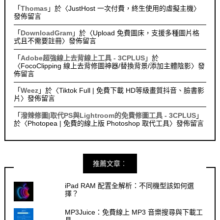
「
Thomas
」於〈
JustHost 一次付費，終生使用的虛擬主機
〉
發佈留言
「
DownloadGram
」於〈
Upload 免費圖床，支援多種圖片格
式且不需要註冊
〉發佈留言
「
Adobe超強線上去背線上工具 - 3CPLUS
」於
〈
FocoClipping 線上去背修圖神器/替換背景/添加主體陰影
〉發
佈留言
「
Weez
」於〈
Tiktok Full | 免費下載 HD等級畫質抖音、臉書影
片
〉發佈留言
「
潑辣修圖|取代PS與Lightroom的免費修圖工具 - 3CPLUS
」
於〈
Photopea | 免費的線上版 Photoshop 取代工具
〉發佈留言
推薦文章︰
iPad RAM 配置全解析：不同機型該如何選
擇？
MP3Juice：免費線上 MP3 音樂搜尋與下載工