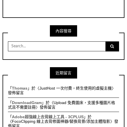
內容搜尋
Search
for:
近期留言
「
Thomas
」於〈
JustHost 一次付費，終生使用的虛擬主機
〉
發佈留言
「
DownloadGram
」於〈
Upload 免費圖床，支援多種圖片格
式且不需要註冊
〉發佈留言
「
Adobe超強線上去背線上工具 - 3CPLUS
」於
〈
FocoClipping 線上去背修圖神器/替換背景/添加主體陰影
〉發
佈留言