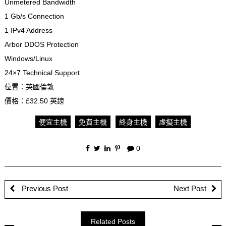
Unmetered Bandwidth
1 Gb/s Connection
1 IPv4 Address
Arbor DDOS Protection
Windows/Linux
24×7 Technical Support
位置：英國倫敦
價格：£32.50 英鎊
便宜主機
免費主機
終身主機
虛擬主機
0
Previous Post
Next Post
Related Posts