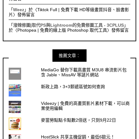
「
Weez
」於〈
Tiktok Full | 免費下載 HD等級畫質抖音、臉書影
片
〉發佈留言
「
潑辣修圖|取代PS與Lightroom的免費修圖工具 - 3CPLUS
」
於〈
Photopea | 免費的線上版 Photoshop 取代工具
〉發佈留言
推薦文章︰
MediaGo 替你下載高畫質 M3U8 串流影片包
含 Jable、MissAV 等謎片網站
新政上路，3+3郵遞區號如何查詢
Videezy | 免費的高畫質影片素材下載，可以商
業使用編輯
麥當勞點點卡點數2倍送，只到9月22日
HostSlick 共享主機促銷，最低6歐元！