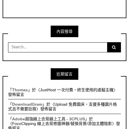
內容搜尋
Search
for:
近期留言
「
Thomas
」於〈
JustHost 一次付費，終生使用的虛擬主機
〉
發佈留言
「
DownloadGram
」於〈
Upload 免費圖床，支援多種圖片格
式且不需要註冊
〉發佈留言
「
Adobe超強線上去背線上工具 - 3CPLUS
」於
〈
FocoClipping 線上去背修圖神器/替換背景/添加主體陰影
〉發
佈留言