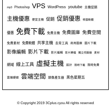
VPS
youtube
WordPress
Photoshop
主機促銷
mp3
促銷優惠
主機優惠
促銷
便宜主機
修圖軟體
免費下載
免費空間
免費圖庫
優惠
免費主機
共享主機
免費軟體
免費素材
去背工具
商用圖庫
圖片下載
影片下載
影像編輯
影片編輯
影片轉檔
獨立伺服器
素材
虛擬主機
線上工具
網域
設計
限時免費
限時下載
雲端空間
黑色星期五
雲端硬碟
頭像產生器
© Copyright 2019 3Cplus.cyou All rights reserved