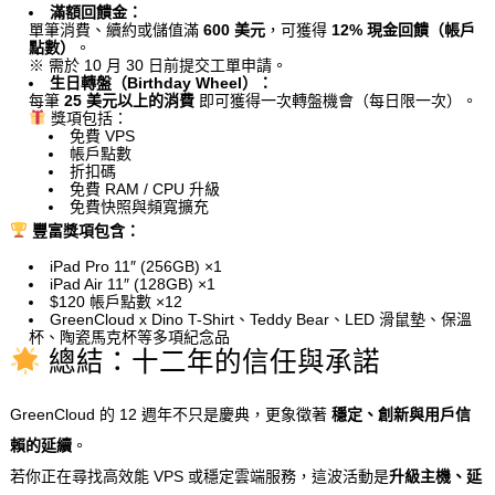
滿額回饋金：
單筆消費、續約或儲值滿
600 美元
，可獲得
12% 現金回饋（帳戶
點數）
。
※ 需於 10 月 30 日前提交工單申請。
生日轉盤（Birthday Wheel）：
每筆
25 美元以上的消費
即可獲得一次轉盤機會（每日限一次）。
獎項包括：
免費 VPS
帳戶點數
折扣碼
免費 RAM / CPU 升級
免費快照與頻寬擴充
豐富獎項包含：
iPad Pro 11″ (256GB) ×1
iPad Air 11″ (128GB) ×1
$120 帳戶點數 ×12
GreenCloud x Dino T-Shirt、Teddy Bear、LED 滑鼠墊、保溫
杯、陶瓷馬克杯等多項紀念品
總結：十二年的信任與承諾
GreenCloud 的 12 週年不只是慶典，更象徵著
穩定、創新與用戶信
賴的延續
。
若你正在尋找高效能 VPS 或穩定雲端服務，這波活動是
升級主機、延