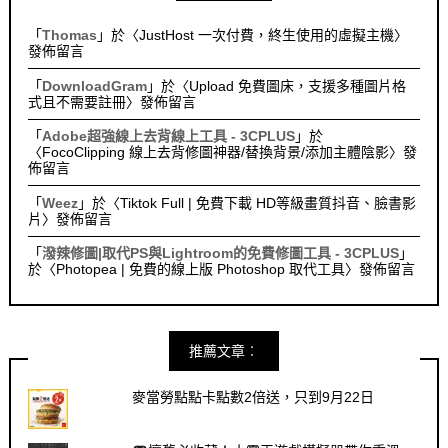
「
Thomas
」於〈
JustHost 一次付費，終生使用的虛擬主機
〉
發佈留言
「
DownloadGram
」於〈
Upload 免費圖床，支援多種圖片格
式且不需要註冊
〉發佈留言
「
Adobe超強線上去背線上工具 - 3CPLUS
」於
〈
FocoClipping 線上去背修圖神器/替換背景/添加主體陰影
〉發
佈留言
「
Weez
」於〈
Tiktok Full | 免費下載 HD等級畫質抖音、臉書影
片
〉發佈留言
「
潑辣修圖|取代PS與Lightroom的免費修圖工具 - 3CPLUS
」
於〈
Photopea | 免費的線上版 Photoshop 取代工具
〉發佈留言
推薦文章︰
麥當勞點點卡點數2倍送，只到9月22日