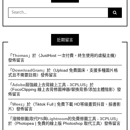
Search
for:
近期留言
「
Thomas
」於〈
JustHost 一次付費，終生使用的虛擬主機
〉
發佈留言
「
DownloadGram
」於〈
Upload 免費圖床，支援多種圖片格
式且不需要註冊
〉發佈留言
「
Adobe超強線上去背線上工具 - 3CPLUS
」於
〈
FocoClipping 線上去背修圖神器/替換背景/添加主體陰影
〉發
佈留言
「
Weez
」於〈
Tiktok Full | 免費下載 HD等級畫質抖音、臉書影
片
〉發佈留言
「
潑辣修圖|取代PS與Lightroom的免費修圖工具 - 3CPLUS
」
於〈
Photopea | 免費的線上版 Photoshop 取代工具
〉發佈留言