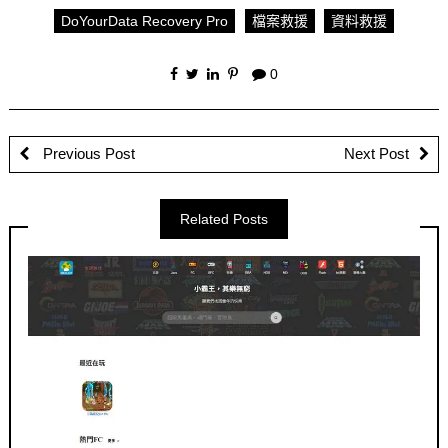
DoYourData Recovery Pro
檔案救援
資料救援
0
Previous Post
Next Post
Related Posts