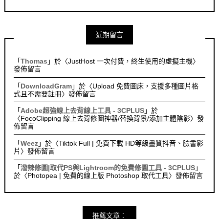
近期留言
「
Thomas
」於〈
JustHost 一次付費，終生使用的虛擬主機
〉
發佈留言
「
DownloadGram
」於〈
Upload 免費圖床，支援多種圖片格
式且不需要註冊
〉發佈留言
「
Adobe超強線上去背線上工具 - 3CPLUS
」於
〈
FocoClipping 線上去背修圖神器/替換背景/添加主體陰影
〉發
佈留言
「
Weez
」於〈
Tiktok Full | 免費下載 HD等級畫質抖音、臉書影
片
〉發佈留言
「
潑辣修圖|取代PS與Lightroom的免費修圖工具 - 3CPLUS
」
於〈
Photopea | 免費的線上版 Photoshop 取代工具
〉發佈留言
推薦文章︰