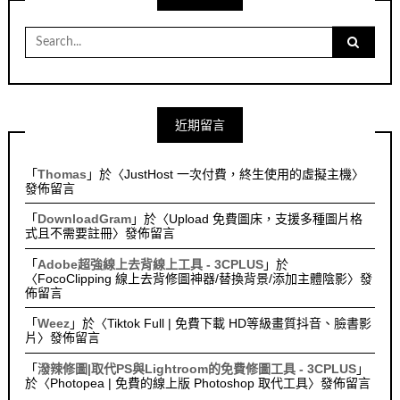
Search
for:
近期留言
「
Thomas
」於〈
JustHost 一次付費，終生使用的虛擬主機
〉
發佈留言
「
DownloadGram
」於〈
Upload 免費圖床，支援多種圖片格
式且不需要註冊
〉發佈留言
「
Adobe超強線上去背線上工具 - 3CPLUS
」於
〈
FocoClipping 線上去背修圖神器/替換背景/添加主體陰影
〉發
佈留言
「
Weez
」於〈
Tiktok Full | 免費下載 HD等級畫質抖音、臉書影
片
〉發佈留言
「
潑辣修圖|取代PS與Lightroom的免費修圖工具 - 3CPLUS
」
於〈
Photopea | 免費的線上版 Photoshop 取代工具
〉發佈留言